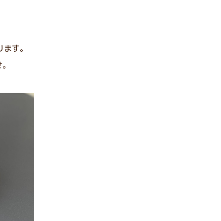
ります。
せ。