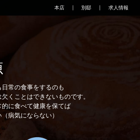
本店
別邸
求人情報
源
も日常の食事をするのも
は欠くことはできないものです。
常的に食べて健康を保てば
い（病気にならない）