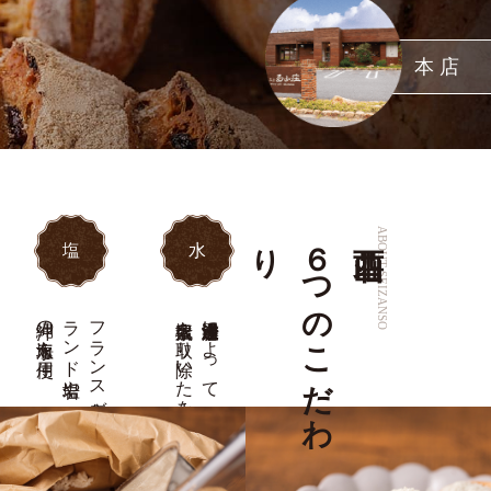
本店
ABOUT SEIZANSO
り
６
つ
の
こ
だ
わ
塩
水
沖縄の海水塩を使用
岩塩や
フ
ラ
ン
ス
産ゲ
ラ
ン
ド
残留塩素を取り除いた水を使用
逆浸透膜濾過浄水器によって