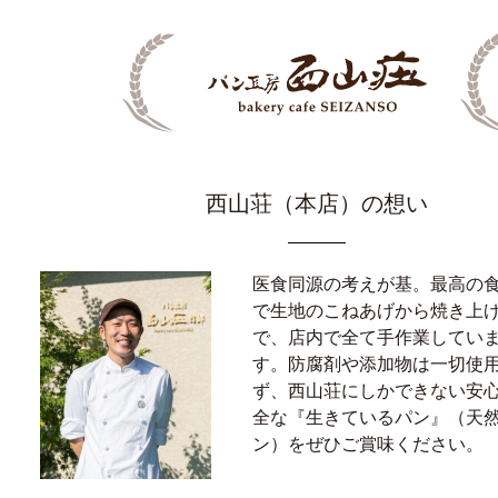
西山荘
（本店）
の想い
医食同源の考えが基。最高の
で生地のこねあげから焼き上
で、店内で全て手作業してい
す。防腐剤や添加物は一切使
ず、西山荘にしかできない安
全な『生きているパン』（天
ン）をぜひご賞味ください。