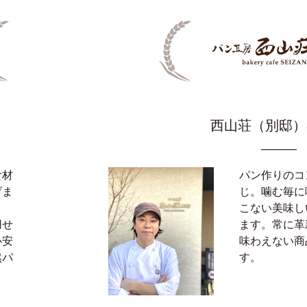
西山荘
（別邸）
食材
パン作りのコ
げま
じ。噛む毎に
ま
こない美味し
用せ
ます。常に革
心安
味わえない商
然パ
す。