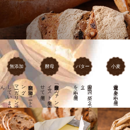
無添加
酵母
バター
小麦
ん
マ
ーガ
リ
ン
）は
使用
し
て
い
ま
せ
・
防腐剤や
添加物（シ
ョ
ート
ニ
ン
グ
使用
イ
ース
ト
菌を
組合わ
せ
て
自家製酵母「ルヴァン種」と
を中心に使用
ー
国産の
四つ
葉バ
タ
ー・大山バ
タ
北海道産の小麦を中心に使用